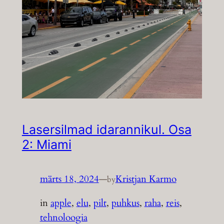
Lasersilmad idarannikul. Osa
2: Miami
märts 18, 2024
—
Kristjan Karmo
by
in
apple
, 
elu
, 
pilt
, 
puhkus
, 
raha
, 
reis
, 
tehnoloogia