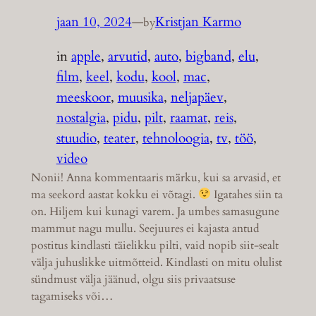
jaan 10, 2024
—
Kristjan Karmo
by
in
apple
, 
arvutid
, 
auto
, 
bigband
, 
elu
, 
film
, 
keel
, 
kodu
, 
kool
, 
mac
, 
meeskoor
, 
muusika
, 
neljapäev
, 
nostalgia
, 
pidu
, 
pilt
, 
raamat
, 
reis
, 
stuudio
, 
teater
, 
tehnoloogia
, 
tv
, 
töö
, 
video
Nonii! Anna kommentaaris märku, kui sa arvasid, et
ma seekord aastat kokku ei võtagi.
Igatahes siin ta
on. Hiljem kui kunagi varem. Ja umbes samasugune
mammut nagu mullu. Seejuures ei kajasta antud
postitus kindlasti täielikku pilti, vaid nopib siit-sealt
välja juhuslikke uitmõtteid. Kindlasti on mitu olulist
sündmust välja jäänud, olgu siis privaatsuse
tagamiseks või…