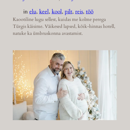
in
elu
, 
keel
, 
kool
, 
pilt
, 
reis
, 
töö
Kaootiline lugu sellest, kuidas me kolme perega
Türgis käisime. Väikesed lapsed, kõik-hinnas hotell,
natuke ka ümbruskonna avastamist.