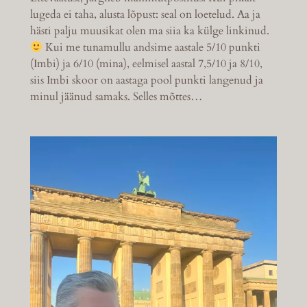
lugeda ei taha, alusta lõpust: seal on loetelud. Aa ja
hästi palju muusikat olen ma siia ka külge linkinud.
Kui me tunamullu andsime aastale 5/10 punkti
(Imbi) ja 6/10 (mina), eelmisel aastal 7,5/10 ja 8/10,
siis Imbi skoor on aastaga pool punkti langenud ja
minul jäänud samaks. Selles mõttes…