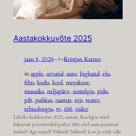
Aastakokkuvõte 2025
jaan 8, 2026
—
Kristjan Karmo
by
in
apple
, 
arvutid
, 
auto
, 
bigband
, 
elu
, 
film
, 
kodu
, 
kool
, 
meeskoor
, 
muusika
, 
neljapäev
, 
nostalgia
, 
pidu
, 
pilt
, 
puhkus
, 
raamat
, 
reis
, 
teater
, 
tehnoloogia
, 
tv
, 
töö
, 
video
Lühike kokkuvõte 2025. aastast. Kas lapse sünd
loksutab prioriteedid paika? Mis olid aasta parimad
laulud? Aga sarjad? Filmid? Sõbrad? Loe ja võib-olla