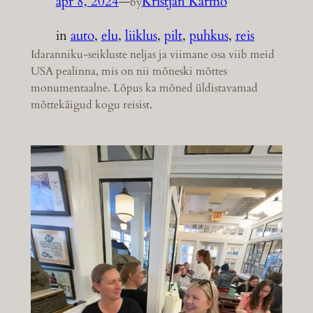
apr 8, 2024
—
Kristjan Karmo
by
in
auto
, 
elu
, 
liiklus
, 
pilt
, 
puhkus
, 
reis
Idaranniku-seikluste neljas ja viimane osa viib meid
USA pealinna, mis on nii mõneski mõttes
monumentaalne. Lõpus ka mõned üldistavamad
mõttekäigud kogu reisist.