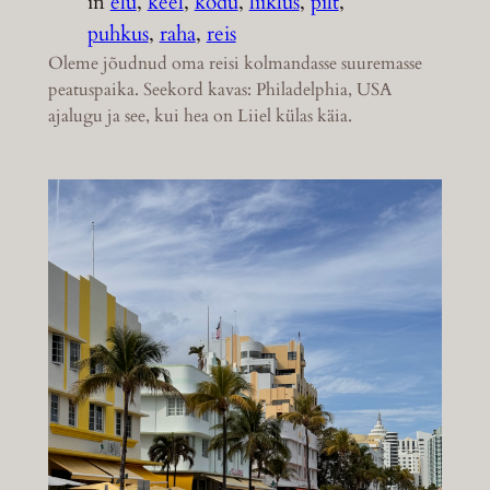
in
elu
, 
keel
, 
kodu
, 
liiklus
, 
pilt
, 
puhkus
, 
raha
, 
reis
Oleme jõudnud oma reisi kolmandasse suuremasse
peatuspaika. Seekord kavas: Philadelphia, USA
ajalugu ja see, kui hea on Liiel külas käia.