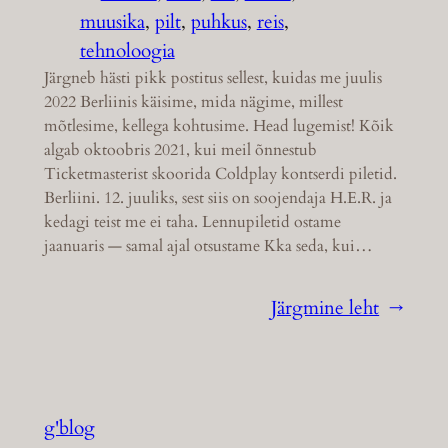
muusika
, 
pilt
, 
puhkus
, 
reis
, 
tehnoloogia
Järgneb hästi pikk postitus sellest, kuidas me juulis
2022 Berliinis käisime, mida nägime, millest
mõtlesime, kellega kohtusime. Head lugemist! Kõik
algab oktoobris 2021, kui meil õnnestub
Ticketmasterist skoorida Coldplay kontserdi piletid.
Berliini. 12. juuliks, sest siis on soojendaja H.E.R. ja
kedagi teist me ei taha. Lennupiletid ostame
jaanuaris — samal ajal otsustame Kka seda, kui…
Järgmine leht
→
g'blog