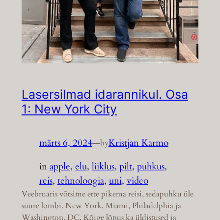
Lasersilmad idarannikul. Osa
1: New York City
märts 6, 2024
—
Kristjan Karmo
by
in
apple
, 
elu
, 
liiklus
, 
pilt
, 
puhkus
, 
reis
, 
tehnoloogia
, 
uni
, 
video
Veebruaris võtsime ette pikema reisi, sedapuhku üle
suure lombi. New York, Miami, Philadelphia ja
Washington, DC. Kõige lõpus ka üldistused ja