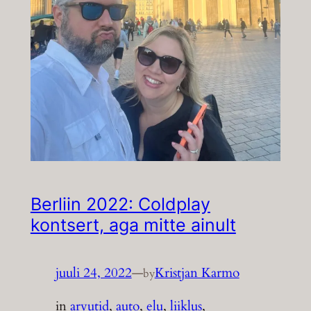
Berliin 2022: Coldplay
kontsert, aga mitte ainult
juuli 24, 2022
—
Kristjan Karmo
by
in
arvutid
, 
auto
, 
elu
, 
liiklus
, 