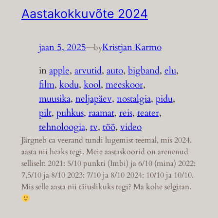
Aastakokkuvõte 2024
jaan 5, 2025
—
Kristjan Karmo
by
in
apple
, 
arvutid
, 
auto
, 
bigband
, 
elu
, 
film
, 
kodu
, 
kool
, 
meeskoor
, 
muusika
, 
neljapäev
, 
nostalgia
, 
pidu
, 
pilt
, 
puhkus
, 
raamat
, 
reis
, 
teater
, 
tehnoloogia
, 
tv
, 
töö
, 
video
Järgneb ca veerand tundi lugemist teemal, mis 2024.
aasta nii heaks tegi. Meie aastaskoorid on arenenud
selliselt: 2021: 5/10 punkti (Imbi) ja 6/10 (mina) 2022:
7,5/10 ja 8/10 2023: 7/10 ja 8/10 2024: 10/10 ja 10/10.
Mis selle aasta nii täiuslikuks tegi? Ma kohe selgitan.