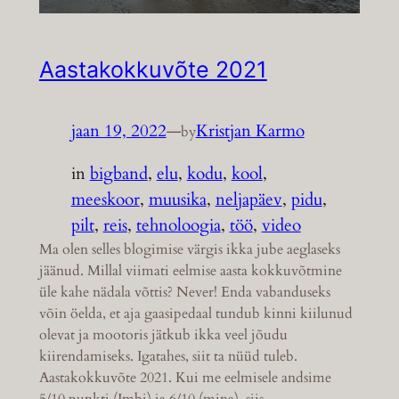
Aastakokkuvõte 2021
jaan 19, 2022
—
Kristjan Karmo
by
in
bigband
, 
elu
, 
kodu
, 
kool
, 
meeskoor
, 
muusika
, 
neljapäev
, 
pidu
, 
pilt
, 
reis
, 
tehnoloogia
, 
töö
, 
video
Ma olen selles blogimise värgis ikka jube aeglaseks
jäänud. Millal viimati eelmise aasta kokkuvõtmine
üle kahe nädala võttis? Never! Enda vabanduseks
võin öelda, et aja gaasipedaal tundub kinni kiilunud
olevat ja mootoris jätkub ikka veel jõudu
kiirendamiseks. Igatahes, siit ta nüüd tuleb.
Aastakokkuvõte 2021. Kui me eelmisele andsime