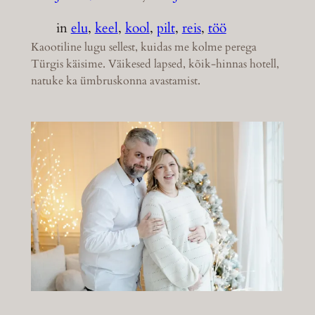
in
elu
, 
keel
, 
kool
, 
pilt
, 
reis
, 
töö
Kaootiline lugu sellest, kuidas me kolme perega
Türgis käisime. Väikesed lapsed, kõik-hinnas hotell,
natuke ka ümbruskonna avastamist.