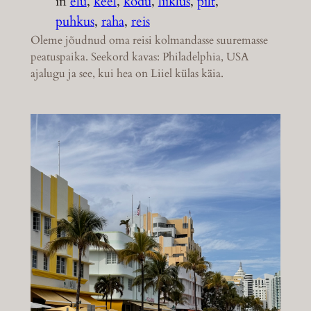
in
elu
, 
keel
, 
kodu
, 
liiklus
, 
pilt
, 
puhkus
, 
raha
, 
reis
Oleme jõudnud oma reisi kolmandasse suuremasse
peatuspaika. Seekord kavas: Philadelphia, USA
ajalugu ja see, kui hea on Liiel külas käia.