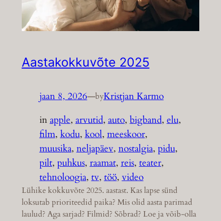
Aastakokkuvõte 2025
jaan 8, 2026
—
Kristjan Karmo
by
in
apple
, 
arvutid
, 
auto
, 
bigband
, 
elu
, 
film
, 
kodu
, 
kool
, 
meeskoor
, 
muusika
, 
neljapäev
, 
nostalgia
, 
pidu
, 
pilt
, 
puhkus
, 
raamat
, 
reis
, 
teater
, 
tehnoloogia
, 
tv
, 
töö
, 
video
Lühike kokkuvõte 2025. aastast. Kas lapse sünd
loksutab prioriteedid paika? Mis olid aasta parimad
laulud? Aga sarjad? Filmid? Sõbrad? Loe ja võib-olla