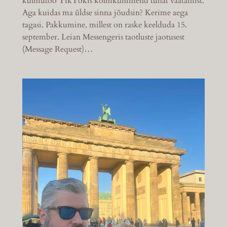
kulmutöö TikTokis kolmkümmend tuhat vaatamist.
Aga kuidas ma üldse sinna jõudsin? Kerime aega
tagasi. Pakkumine, millest on raske keelduda 15.
september. Leian Messengeris taotluste jaotusest
(Message Request)…