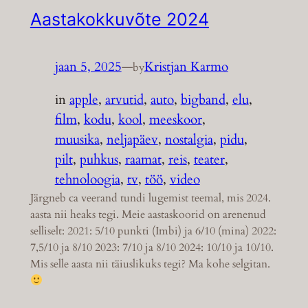
Aastakokkuvõte 2024
jaan 5, 2025
—
Kristjan Karmo
by
in
apple
, 
arvutid
, 
auto
, 
bigband
, 
elu
, 
film
, 
kodu
, 
kool
, 
meeskoor
, 
muusika
, 
neljapäev
, 
nostalgia
, 
pidu
, 
pilt
, 
puhkus
, 
raamat
, 
reis
, 
teater
, 
tehnoloogia
, 
tv
, 
töö
, 
video
Järgneb ca veerand tundi lugemist teemal, mis 2024.
aasta nii heaks tegi. Meie aastaskoorid on arenenud
selliselt: 2021: 5/10 punkti (Imbi) ja 6/10 (mina) 2022:
7,5/10 ja 8/10 2023: 7/10 ja 8/10 2024: 10/10 ja 10/10.
Mis selle aasta nii täiuslikuks tegi? Ma kohe selgitan.