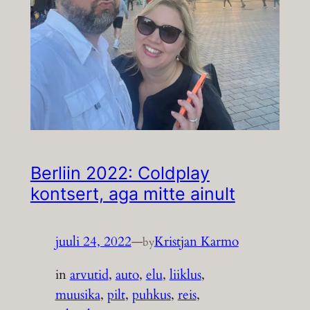
Berliin 2022: Coldplay
kontsert, aga mitte ainult
juuli 24, 2022
—
Kristjan Karmo
by
in
arvutid
, 
auto
, 
elu
, 
liiklus
, 
muusika
, 
pilt
, 
puhkus
, 
reis
, 