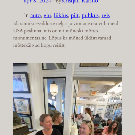
apr 8, 2024
—
Kristjan Karmo
by
in
auto
, 
elu
, 
liiklus
, 
pilt
, 
puhkus
, 
reis
Idaranniku-seikluste neljas ja viimane osa viib meid
USA pealinna, mis on nii mõneski mõttes
monumentaalne. Lõpus ka mõned üldistavamad
mõttekäigud kogu reisist.