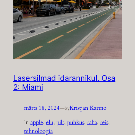
Lasersilmad idarannikul. Osa
2: Miami
märts 18, 2024
—
Kristjan Karmo
by
in
apple
, 
elu
, 
pilt
, 
puhkus
, 
raha
, 
reis
, 
tehnoloogia