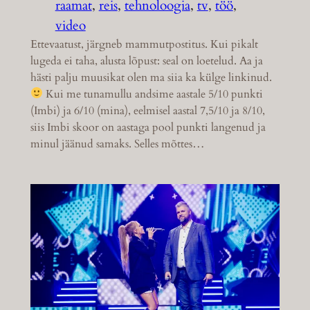
raamat
, 
reis
, 
tehnoloogia
, 
tv
, 
töö
, 
video
Ettevaatust, järgneb mammutpostitus. Kui pikalt
lugeda ei taha, alusta lõpust: seal on loetelud. Aa ja
hästi palju muusikat olen ma siia ka külge linkinud.
Kui me tunamullu andsime aastale 5/10 punkti
(Imbi) ja 6/10 (mina), eelmisel aastal 7,5/10 ja 8/10,
siis Imbi skoor on aastaga pool punkti langenud ja
minul jäänud samaks. Selles mõttes…