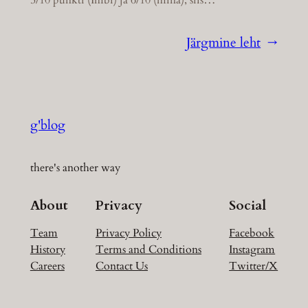
5/10 punkti (Imbi) ja 6/10 (mina), siis…
Järgmine leht
→
g'blog
there's another way
About
Privacy
Social
Team
Privacy Policy
Facebook
History
Terms and Conditions
Instagram
Careers
Contact Us
Twitter/X