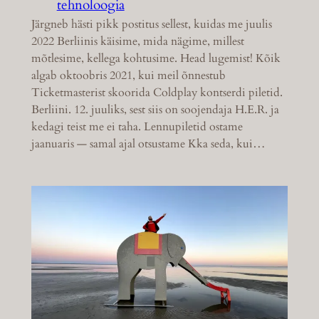
tehnoloogia
Järgneb hästi pikk postitus sellest, kuidas me juulis
2022 Berliinis käisime, mida nägime, millest
mõtlesime, kellega kohtusime. Head lugemist! Kõik
algab oktoobris 2021, kui meil õnnestub
Ticketmasterist skoorida Coldplay kontserdi piletid.
Berliini. 12. juuliks, sest siis on soojendaja H.E.R. ja
kedagi teist me ei taha. Lennupiletid ostame
jaanuaris — samal ajal otsustame Kka seda, kui…