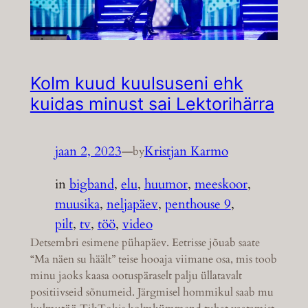
Kolm kuud kuulsuseni ehk
kuidas minust sai Lektorihärra
jaan 2, 2023
—
Kristjan Karmo
by
in
bigband
, 
elu
, 
huumor
, 
meeskoor
, 
muusika
, 
neljapäev
, 
penthouse 9
, 
pilt
, 
tv
, 
töö
, 
video
Detsembri esimene pühapäev. Eetrisse jõuab saate
“Ma näen su häält” teise hooaja viimane osa, mis toob
minu jaoks kaasa ootuspäraselt palju üllatavalt
positiivseid sõnumeid. Järgmisel hommikul saab mu