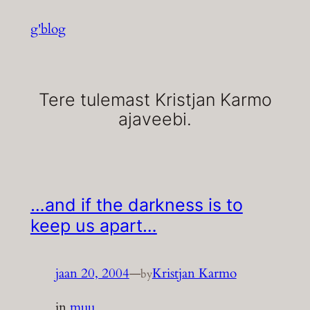
Liigu
g'blog
sisu
juurde
Tere tulemast Kristjan Karmo
ajaveebi.
…and if the darkness is to
keep us apart…
jaan 20, 2004
—
Kristjan Karmo
by
in
muu