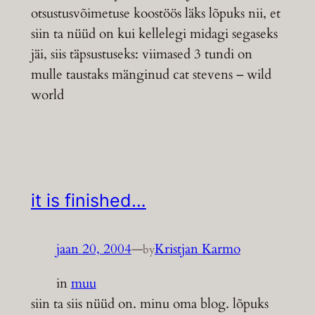
otsustusvõimetuse koostöös läks lõpuks nii, et
siin ta nüüd on kui kellelegi midagi segaseks
jäi, siis täpsustuseks: viimased 3 tundi on
mulle taustaks mänginud cat stevens – wild
world
it is finished…
jaan 20, 2004
—
Kristjan Karmo
by
in
muu
siin ta siis nüüd on. minu oma blog. lõpuks