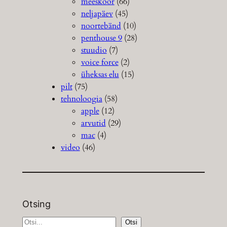
meeskoor
(66)
neljapäev
(45)
noortebänd
(10)
penthouse 9
(28)
stuudio
(7)
voice force
(2)
üheksas elu
(15)
pilt
(75)
tehnoloogia
(58)
apple
(12)
arvutid
(29)
mac
(4)
video
(46)
Otsing
S
Otsi