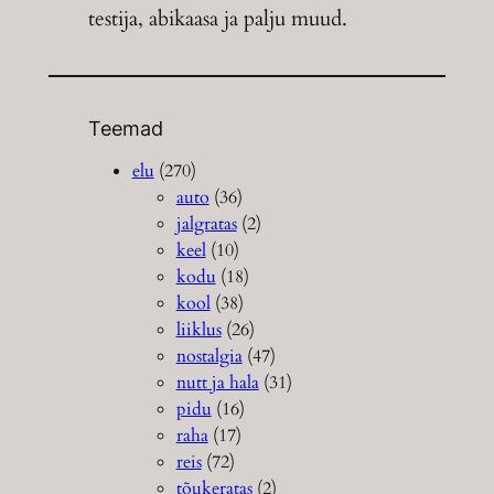
testija, abikaasa ja palju muud.
Teemad
elu
(270)
auto
(36)
jalgratas
(2)
keel
(10)
kodu
(18)
kool
(38)
liiklus
(26)
nostalgia
(47)
nutt ja hala
(31)
pidu
(16)
raha
(17)
reis
(72)
tõukeratas
(2)