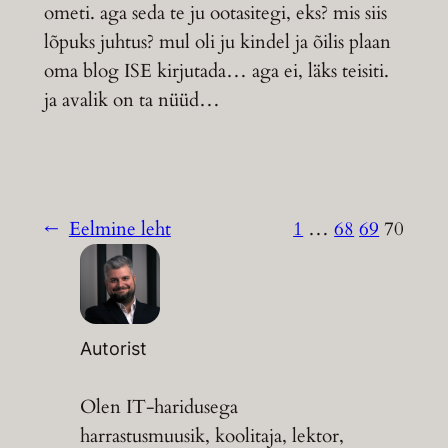
ometi. aga seda te ju ootasitegi, eks? mis siis
lõpuks juhtus? mul oli ju kindel ja õilis plaan
oma blog ISE kirjutada… aga ei, läks teisiti.
ja avalik on ta nüüd…
←
Eelmine leht
1
…
68
69
70
Autorist
Olen IT-haridusega
harrastusmuusik, koolitaja, lektor,