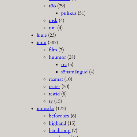
töö
(79)
puhkus
(51)
uisk
(4)
uni
(4)
luule
(23)
muu
(387)
film
(7)
huumor
(28)
irc
(5)
sõnamängud
(4)
raamat
(10)
teater
(20)
testid
(8)
tv
(15)
muusika
(172)
before sex
(6)
bigband
(15)
bändcämp
(7)