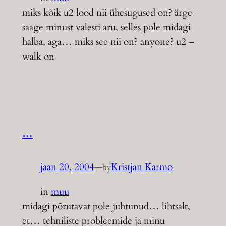
miks kõik u2 lood nii ühesugused on? ärge
saage minust valesti aru, selles pole midagi
halba, aga… miks see nii on? anyone? u2 –
walk on
…
jaan 20, 2004
—
Kristjan Karmo
by
in
muu
midagi põrutavat pole juhtunud… lihtsalt,
et… tehniliste probleemide ja minu