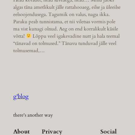
algas täna ametlikult jälle rattahooaeg, eilse ja üleeilse
eelsoojendusega. Tagumik on valus, nagu ikka.
Paraku peab tunnistama, et nii viletsas vormis pole
ma vist kunagi olnud. Aeg on end korralikult käsile
võtta!
Lõppu veel igakevadine nutt ja hala teemal
“tänavad on tolmused.” Tänavu tunduvad jälle veel
tolmusemad,…
g'blog
there's another way
About
Privacy
Social