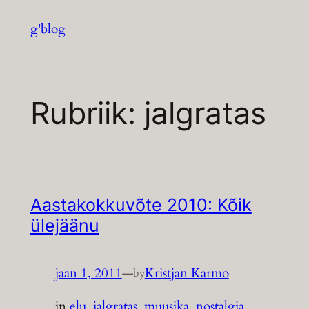
Liigu
g'blog
sisu
juurde
Rubriik:
jalgratas
Aastakokkuvõte 2010: Kõik
ülejäänu
jaan 1, 2011
—
Kristjan Karmo
by
in
elu
, 
jalgratas
, 
muusika
, 
nostalgia
, 