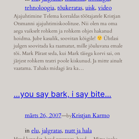
tehnoloogia
, 
tõukeratas
, 
uisk
, 
video
Ajajuhtimine Telema korraldas töötajatele Kristjan
Otsmanni ajajuhtimiskoolituse. Nii olen ma oma
aega vaikselt rohkem ja rohkem ohjes hakanud
hoidma. Jube kasulik, soovitan kõigile!
Ühtlasi
julgen soovitada ka raamatut, mille jõuluvana emale
tõi. Mark Pärast seda, kui Mark täiega korvi sai, on
järjest rohkem teatri poole kiskunud. Ja mitte ainult
vaatama. Tahaks midagi ära ka…
…you say bark, i say bite…
märts 26, 2007
—
Kristjan Karmo
by
in
elu
, 
jalgratas
, 
nutt ja hala
Head kevadet, head suveaega, head… Minu jaoks