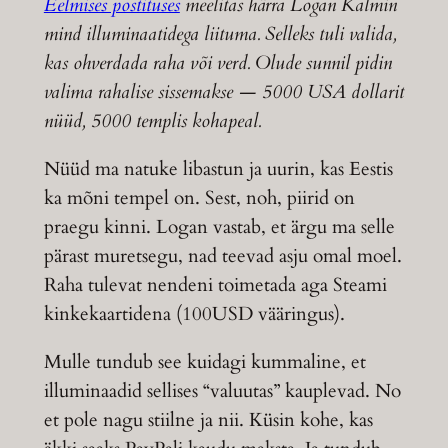
Eelmises postituses
meelitas härra Logan Kalmin
mind illuminaatidega liituma. Selleks tuli valida,
kas ohverdada raha või verd. Olude sunnil pidin
valima rahalise sissemakse — 5000 USA dollarit
nüüd, 5000 templis kohapeal.
Nüüd ma natuke libastun ja uurin, kas Eestis
ka mõni tempel on. Sest, noh, piirid on
praegu kinni. Logan vastab, et ärgu ma selle
pärast muretsegu, nad teevad asju omal moel.
Raha tulevat nendeni toimetada aga Steami
kinkekaartidena (100USD vääringus).
Mulle tundub see kuidagi kummaline, et
illuminaadid sellises “valuutas” kauplevad. No
et pole nagu stiilne ja nii. Küsin kohe, kas