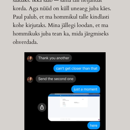
saadaks. Ikka saab — sama fail neljandat
korda. Aga nüüd on küll uneaeg juba käes.
Paul palub, et ma hommikul talle kindlasti
kohe kirjutaks. Mina jällegi loodan, et ma
hommikuks juba tean ka, mida järgmiseks
ohverdada.