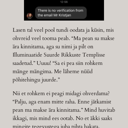
Lasen tal veel pool tundi oodata ja küsin, mis
ohvreid veel tooma peab. “Ma pean su makse
ära kinnitama, aga su nimi ja pilt on
Illuminaatide Suurde Rikkuste Templisse
saadetud.” Uuuu! “Sa ei pea siin rohkem
mänge mängima. Me läheme nüüd
põhitehingu juurde.”
Nii et rohkem ei peagi midagi ohverdama?
“Palju, aga enam mitte raha. Enne jätkamist
pean ma makse ära kinnitama.” Mind huvitab
ikkagi, mis mind ees ootab. No et äkki saaks
mingite tegevustega juba pihta hakata.