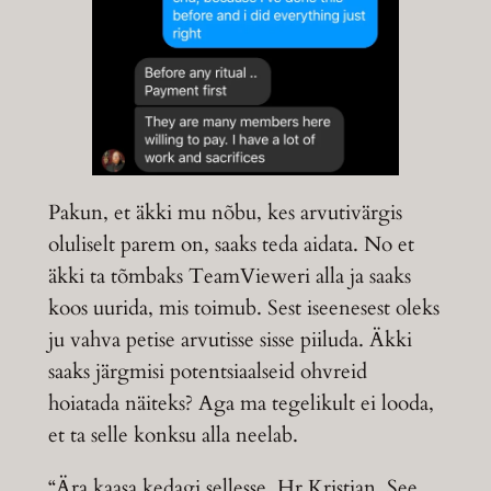
Pakun, et äkki mu nõbu, kes arvutivärgis
oluliselt parem on, saaks teda aidata. No et
äkki ta tõmbaks TeamVieweri alla ja saaks
koos uurida, mis toimub. Sest iseenesest oleks
ju vahva petise arvutisse sisse piiluda. Äkki
saaks järgmisi potentsiaalseid ohvreid
hoiatada näiteks? Aga ma tegelikult ei looda,
et ta selle konksu alla neelab.
“Ära kaasa kedagi sellesse, Hr Kristjan. See