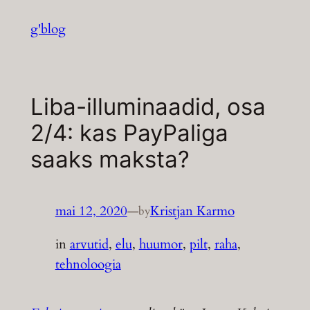
Liigu
g'blog
sisu
juurde
Liba-illuminaadid, osa
2/4: kas PayPaliga
saaks maksta?
mai 12, 2020
—
Kristjan Karmo
by
in
arvutid
, 
elu
, 
huumor
, 
pilt
, 
raha
, 
tehnoloogia