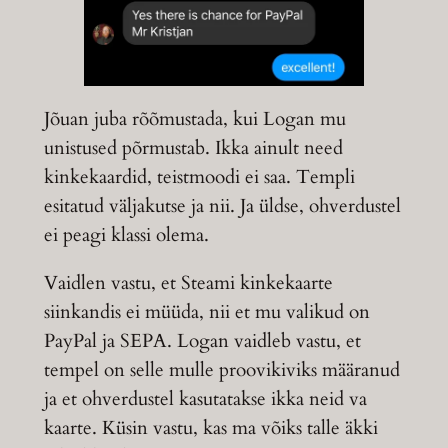
Jõuan juba rõõmustada, kui Logan mu
unistused põrmustab. Ikka ainult need
kinkekaardid, teistmoodi ei saa. Templi
esitatud väljakutse ja nii. Ja üldse, ohverdustel
ei peagi klassi olema.
Vaidlen vastu, et Steami kinkekaarte
siinkandis ei müüda, nii et mu valikud on
PayPal ja SEPA. Logan vaidleb vastu, et
tempel on selle mulle proovikiviks määranud
ja et ohverdustel kasutatakse ikka neid va
kaarte. Küsin vastu, kas ma võiks talle äkki