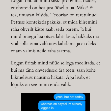
Logan õhutab mind siiski proovima, lisades,
et ohvreid on hea just öösel tuua. Miks? Ei
tea, unustan küsida. Teooriad on teretulnud.
Pettuse kontekstis pakuks, et mida kiiremini
raha ohvrilt kätte saab, seda parem. Ja kui
mind praegu lõa otsast lahti lasta, hakkaks ma
võib-olla oma valikutes kahtlema ja ei oleks
enam valmis neile raha saatma.
Logan üritab mind nüüd sellega meelitada, et
kui ma täna ohverdused ära teen, saan kohe
liikmelisust nautima hakata. Aga lisab, et
lõpuks on see minu enda valik.