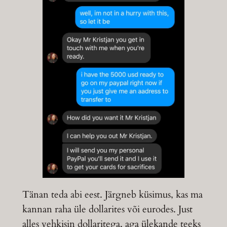
Tänan teda abi eest. Järgneb küsimus, kas ma
kannan raha üle dollarites või eurodes. Just
alles vehkisin dollaritega, aga ülekande teeks