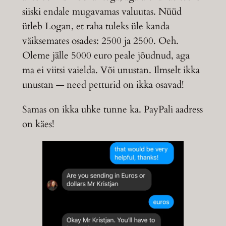
siiski endale mugavamas valuutas. Nüüd
ütleb Logan, et raha tuleks üle kanda
väiksemates osades: 2500 ja 2500. Oeh.
Oleme jälle 5000 euro peale jõudnud, aga
ma ei viitsi vaielda. Või unustan. Ilmselt ikka
unustan — need petturid on ikka osavad!
Samas on ikka uhke tunne ka. PayPali aadress
on käes!