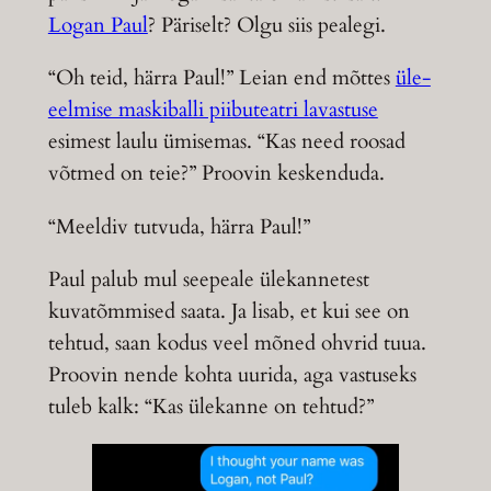
Logan Paul
? Päriselt? Olgu siis pealegi.
“Oh teid, härra Paul!” Leian end mõttes
üle-
eelmise maskiballi piibuteatri lavastuse
esimest laulu ümisemas. “Kas need roosad
võtmed on teie?” Proovin keskenduda.
“Meeldiv tutvuda, härra Paul!”
Paul palub mul seepeale ülekannetest
kuvatõmmised saata. Ja lisab, et kui see on
tehtud, saan kodus veel mõned ohvrid tuua.
Proovin nende kohta uurida, aga vastuseks
tuleb kalk: “Kas ülekanne on tehtud?”