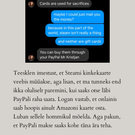
Teesklen imestust, et Steami kinkekaarte
veebis müüakse, aga lisan, et ma tunneks end
ikka oluliselt paremini, kui saaks otse läbi
PayPali raha saata. Logan vastab, et onlainis
saab hoopis ainult Amazoni kaarte osta.
Luban sellele hommikul mõelda. Aga pakun,
et PayPali makse saaks kohe täna ära teha.