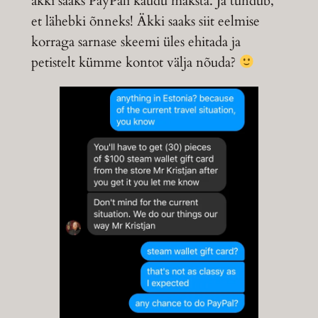
äkki saaks PayPali kaudu maksta. Ja tundub,
et lähebki õnneks! Äkki saaks siit eelmise
korraga sarnase skeemi üles ehitada ja
petistelt kümme kontot välja nõuda?