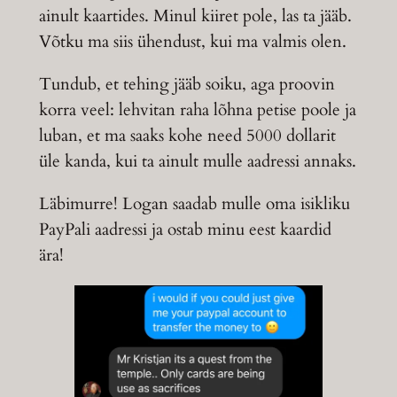
ainult kaartides. Minul kiiret pole, las ta jääb.
Võtku ma siis ühendust, kui ma valmis olen.
Tundub, et tehing jääb soiku, aga proovin
korra veel: lehvitan raha lõhna petise poole ja
luban, et ma saaks kohe need 5000 dollarit
üle kanda, kui ta ainult mulle aadressi annaks.
Läbimurre! Logan saadab mulle oma isikliku
PayPali aadressi ja ostab minu eest kaardid
ära!