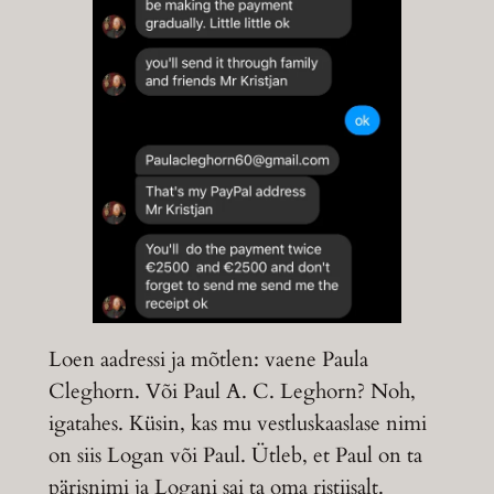
Loen aadressi ja mõtlen: vaene Paula
Cleghorn. Või Paul A. C. Leghorn? Noh,
igatahes. Küsin, kas mu vestluskaaslase nimi
on siis Logan või Paul. Ütleb, et Paul on ta
pärisnimi ja Logani sai ta oma ristiisalt.