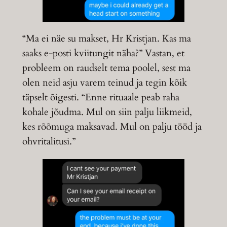
“Ma ei näe su makset, Hr Kristjan. Kas ma
saaks e-posti kviitungit näha?” Vastan, et
probleem on raudselt tema poolel, sest ma
olen neid asju varem teinud ja tegin kõik
täpselt õigesti. “Enne rituaale peab raha
kohale jõudma. Mul on siin palju liikmeid,
kes rõõmuga maksavad. Mul on palju tööd ja
ohvritalitusi.”