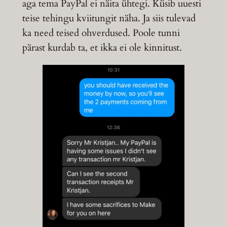
aga tema PayPal ei näita ühtegi. Küsib uuesti
teise tehingu kviitungit näha. Ja siis tulevad
ka need teised ohverdused. Poole tunni
pärast kurdab ta, et ikka ei ole kinnitust.