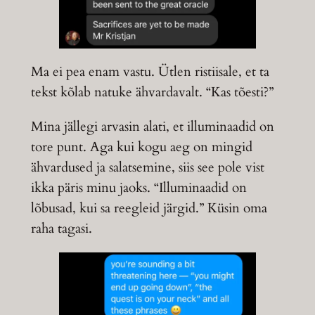
Ma ei pea enam vastu. Ütlen ristiisale, et ta
tekst kõlab natuke ähvardavalt. “Kas tõesti?”
Mina jällegi arvasin alati, et illuminaadid on
tore punt. Aga kui kogu aeg on mingid
ähvardused ja salatsemine, siis see pole vist
ikka päris minu jaoks. “Illuminaadid on
lõbusad, kui sa reegleid järgid.” Küsin oma
raha tagasi.