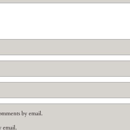
comments by email.
y email.