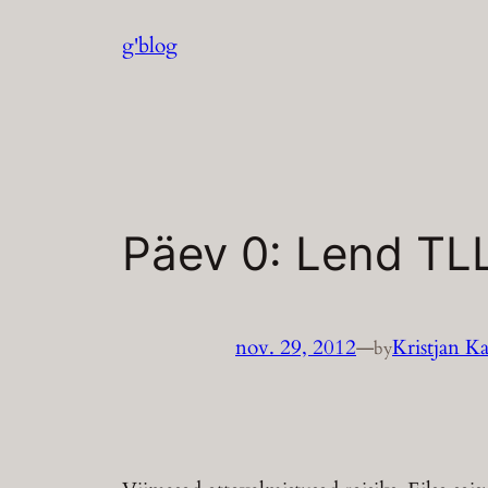
Liigu
g'blog
sisu
juurde
Päev 0: Lend TLL
nov. 29, 2012
—
Kristjan K
by