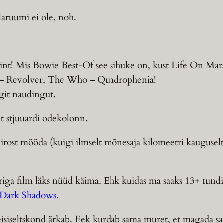
laruumi ei ole, noh.
int! Mis Bowie Best-Of see sihuke on, kust Life On Mars 
s – Revolver, The Who – Quadrophenia!
it naudingut.
t stjuuardi odekolonn.
irost mööda (kuigi ilmselt mõnesaja kilomeetri kaugus
iga film läks nüüd käima. Ehk kuidas ma saaks 13+ tundi 
Dark Shadows
.
isiseltskond ärkab. Eek kurdab sama muret, et magada saab