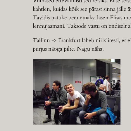
Viimased ettevalmistused reisiks. Eilse sei
kahtlen, kuidas kõik see pärast sinna jäll
Tavidis natuke peenemaks; lasen Elisas mobii
lennujaamani. Taksode vastu on endiselt al
Tallinn -> Frankfurt läheb nii kiiresti, et
purjus näoga pilte. Nagu näha.