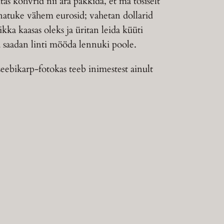
as kohvrid nii ära pakkida, et ma tõsiselt
a natuke vähem eurosid; vahetan dollarid
kka kaasas oleks ja üritan leida küüti
a saadan linti mööda lennuki poole.
seebikarp-fotokas teeb inimestest ainult