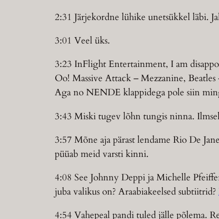
2:31 Järjekordne lühike unetsükkel läbi. Ja
3:01 Veel üks.
3:23 InFlight Entertainment, I am disappo
Oo! Massive Attack – Mezzanine, Beatle
Aga no NENDE klappidega pole siin ming
3:43 Miski tugev lõhn tungis ninna. Ilmsel
3:57 Mõne aja pärast lendame Rio De Jane
püüab meid varsti kinni.
4:08 See Johnny Deppi ja Michelle Pfeiffer
juba valikus on? Araabiakeelsed subtiitrid?
4:54 Vahepeal pandi tuled jälle põlema. Re