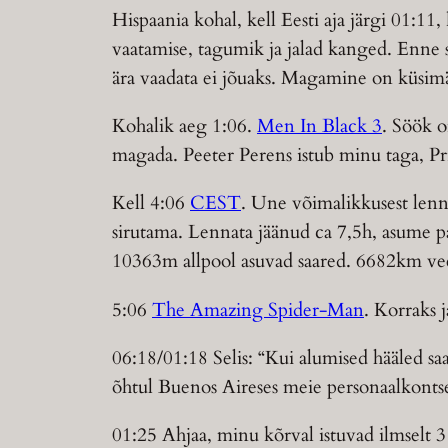
Hispaania kohal, kell Eesti aja järgi 01:1
vaatamise, tagumik ja jalad kanged. Enne 
ära vaadata ei jõuaks. Magamine on küsimär
Kohalik aeg 1:06.
Men In Black 3
. Söök o
magada. Peeter Perens istub minu taga, Prii
Kell 4:06
CEST
. Une võimalikkusest lenn
sirutama. Lennata jäänud ca 7,5h, asume pa
10363m allpool asuvad saared. 6682km vee
5:06
The Amazing Spider-Man
. Korraks j
06:18/01:18 Selis: “Kui alumised hääled sa
õhtul Buenos Aireses meie personaalkontsert
01:25 Ahjaa, minu kõrval istuvad ilmselt