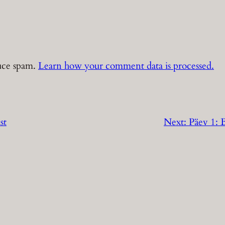
duce spam.
Learn how your comment data is processed.
st
Next:
Päev 1: B