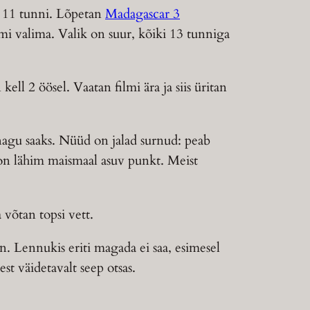
le 11 tunni. Lõpetan
Madagascar 3
mi valima. Valik on suur, kõiki 13 tunniga
kell 2 öösel. Vaatan filmi ära ja siis üritan
nagu saaks. Nüüd on jalad surnud: peab
r on lähim maismaal asuv punkt. Meist
 võtan topsi vett.
n. Lennukis eriti magada ei saa, esimesel
st väidetavalt seep otsas.