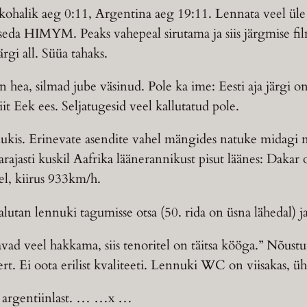
1, kohalik aeg 0:11, Argentina aeg 19:11. Lennata veel ü
seda HIMYM. Peaks vahepeal sirutama ja siis järgmise fil
gi all. Süüa tahaks.
n hea, silmad jube väsinud. Pole ka ime: Eesti aja järgi on 
t Eek ees. Seljatugesid veel kallutatud pole.
ukis. Erinevate asendite vahel mängides natuke midagi 
rajasti kuskil Aafrika läänerannikust pisut läänes: Daka
l, kiirus 933km/h.
alutan lennuki tagumisse otsa (50. rida on üsna lähedal) ja
avad veel hakkama, siis tenoritel on täitsa kööga.” Nõustu
. Ei oota erilist kvaliteeti. Lennuki WC on viisakas, ühe
 3 argentiinlast. … …x …