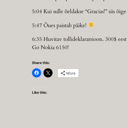
5:04 Kui sulle öeldakse “Gracias!” siis õig
5:47 Õues paistab päike!
6:35 Huvitav tollideklaratsioon. 300$ eest 
Go Nokia 6150!
Share this:
More
Like this: