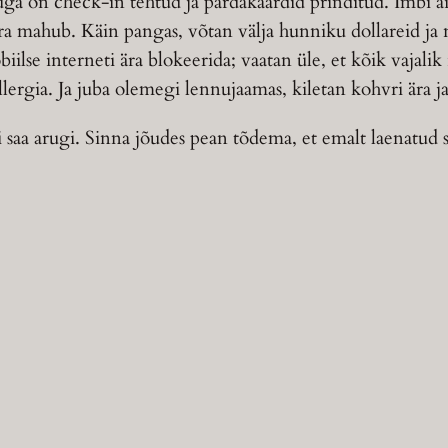
suga on check-in tehtud ja pardakaardid prinditud. Imbi ait
e ära mahub. Käin pangas, võtan välja hunniku dollareid j
lse interneti ära blokeerida; vaatan üle, et kõik vajalik i
lergia. Ja juba olemegi lennujaamas, kiletan kohvri ära j
 ei saa arugi. Sinna jõudes pean tõdema, et emalt laenatud 