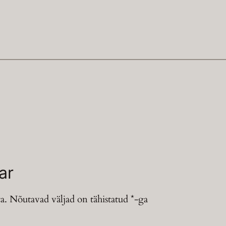
ar
a.
Nõutavad väljad on tähistatud
*
-ga