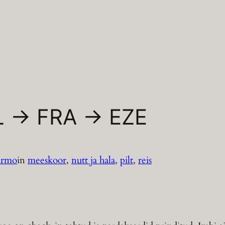
 -> FRA -> EZE
armo
in
meeskoor
, 
nutt ja hala
, 
pilt
, 
reis