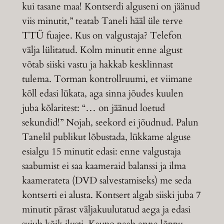
kui tasane maa! Kontserdi alguseni on jäänud
viis minutit,” teatab Taneli hääl üle terve
TTÜ fuajee. Kus on valgustaja? Telefon
välja lülitatud. Kolm minutit enne algust
võtab siiski vastu ja hakkab kesklinnast
tulema. Torman kontrollruumi, et viimane
kõll edasi lükata, aga sinna jõudes kuulen
juba kõlaritest: “… on jäänud loetud
sekundid!” Nojah, seekord ei jõudnud. Palun
Tanelil publikut lõbustada, lükkame alguse
esialgu 15 minutit edasi: enne valgustaja
saabumist ei saa kaameraid balanssi ja ilma
kaamerateta (DVD salvestamiseks) me seda
kontserti ei alusta. Kontsert algab siiski juba 7
minutit pärast väljakuulutatud aega ja edasi