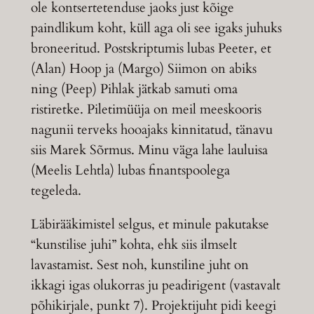
ole kontsertetenduse jaoks just kõige
paindlikum koht, küll aga oli see igaks juhuks
broneeritud. Postskriptumis lubas Peeter, et
(Alan) Hoop ja (Margo) Siimon on abiks
ning (Peep) Pihlak jätkab samuti oma
ristiretke. Piletimüüja on meil meeskooris
nagunii terveks hooajaks kinnitatud, tänavu
siis Marek Sõrmus. Minu väga lahe lauluisa
(Meelis Lehtla) lubas finantspoolega
tegeleda.
Läbirääkimistel selgus, et minule pakutakse
“kunstilise juhi” kohta, ehk siis ilmselt
lavastamist. Sest noh, kunstiline juht on
ikkagi igas olukorras ju peadirigent (vastavalt
põhikirjale, punkt 7). Projektijuht pidi keegi