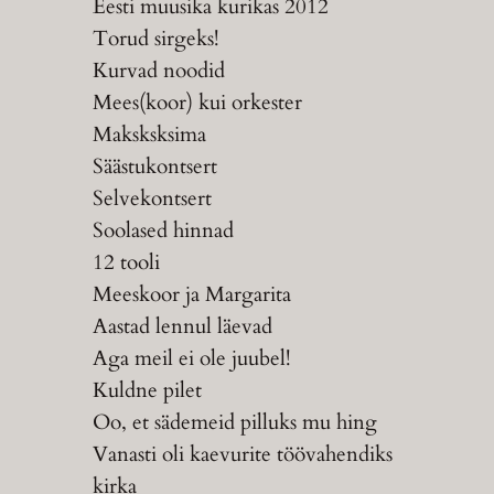
Eesti muusika kurikas 2012
Torud sirgeks!
Kurvad noodid
Mees(koor) kui orkester
Maksksksima
Säästukontsert
Selvekontsert
Soolased hinnad
12 tooli
Meeskoor ja Margarita
Aastad lennul läevad
Aga meil ei ole juubel!
Kuldne pilet
Oo, et sädemeid pilluks mu hing
Vanasti oli kaevurite töövahendiks
kirka