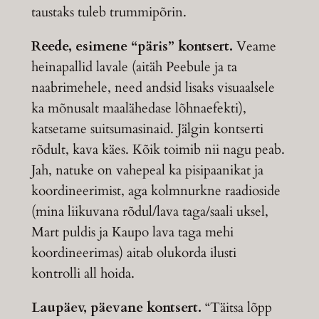
taustaks tuleb trummipõrin.
Reede, esimene “päris” kontsert.
Veame
heinapallid lavale (aitäh Peebule ja ta
naabrimehele, need andsid lisaks visuaalsele
ka mõnusalt maalähedase lõhnaefekti),
katsetame suitsumasinaid. Jälgin kontserti
rõdult, kava käes. Kõik toimib nii nagu peab.
Jah, natuke on vahepeal ka pisipaanikat ja
koordineerimist, aga kolmnurkne raadioside
(mina liikuvana rõdul/lava taga/saali uksel,
Mart puldis ja Kaupo lava taga mehi
koordineerimas) aitab olukorda ilusti
kontrolli all hoida.
Laupäev, päevane kontsert.
“Täitsa lõpp