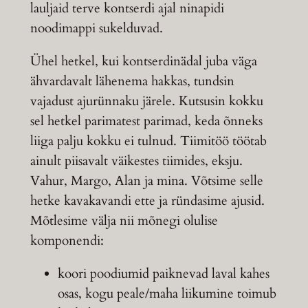
lauljaid terve kontserdi ajal ninapidi
noodimappi sukelduvad.
Ühel hetkel, kui kontserdinädal juba väga
ähvardavalt lähenema hakkas, tundsin
vajadust ajurünnaku järele. Kutsusin kokku
sel hetkel parimatest parimad, keda õnneks
liiga palju kokku ei tulnud. Tiimitöö töötab
ainult piisavalt väikestes tiimides, eksju.
Vahur, Margo, Alan ja mina. Võtsime selle
hetke kavakavandi ette ja ründasime ajusid.
Mõtlesime välja nii mõnegi olulise
komponendi:
koori poodiumid paiknevad laval kahes
osas, kogu peale/maha liikumine toimub