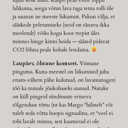
sujub kõik ilusti. Kaupo peab enne lõppu
lahkuma, seega võtan lava taga tema rolli üle
ja suunan ise meeste liikumist. Pakun välja, et
sääskede peletamiseks (neid on tänavu ikka
meeletult) võiks kogu koor trepist üles
minnes hinge kinni hoida — sääsed pidavat
CO2 lõhna peale kohale lendama.
Laupäev, õhtune kontsert.
Viimane
pingutus. Kuna meestel on liikumised juba
enam-vähem pähe kulunud, on lavamanageri
töö ka minule jõukohaseks saanud. Natuke
on küll pingeid sündmuste erineva
tõlgenduse tõttu (nt kas Margo “hilineb” või
tuleb seda võtta hoopis signaalina, et “veel ei
tohi lavale minna, sest kaamerad ei ole