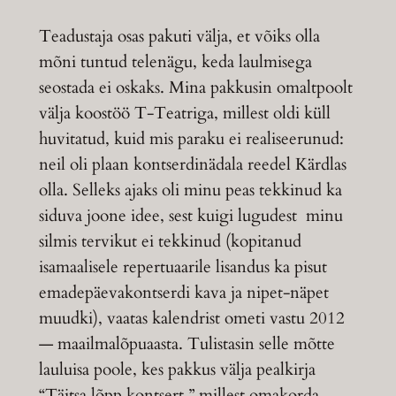
Teadustaja osas pakuti välja, et võiks olla
mõni tuntud telenägu, keda laulmisega
seostada ei oskaks. Mina pakkusin omaltpoolt
välja koostöö T-Teatriga, millest oldi küll
huvitatud, kuid mis paraku ei realiseerunud:
neil oli plaan kontserdinädala reedel Kärdlas
olla. Selleks ajaks oli minu peas tekkinud ka
siduva joone idee, sest kuigi lugudest minu
silmis tervikut ei tekkinud (kopitanud
isamaalisele repertuaarile lisandus ka pisut
emadepäevakontserdi kava ja nipet-näpet
muudki), vaatas kalendrist ometi vastu 2012
— maailmalõpuaasta. Tulistasin selle mõtte
lauluisa poole, kes pakkus välja pealkirja
“Täitsa lõpp kontsert,” millest omakorda