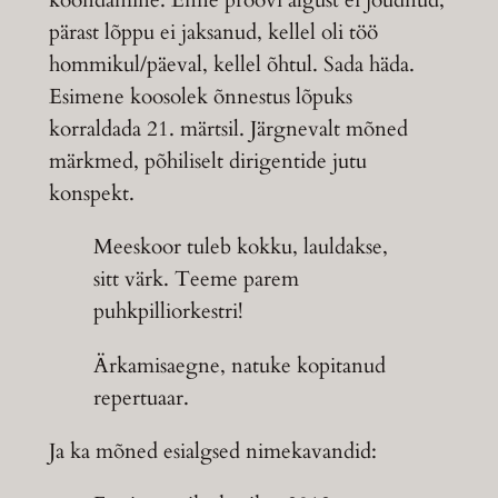
koondamine. Enne proovi algust ei jõudnud,
pärast lõppu ei jaksanud, kellel oli töö
hommikul/päeval, kellel õhtul. Sada häda.
Esimene koosolek õnnestus lõpuks
korraldada 21. märtsil. Järgnevalt mõned
märkmed, põhiliselt dirigentide jutu
konspekt.
Meeskoor tuleb kokku, lauldakse,
sitt värk. Teeme parem
puhkpilliorkestri!
Ärkamisaegne, natuke kopitanud
repertuaar.
Ja ka mõned esialgsed nimekavandid: