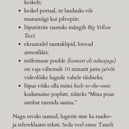
keskelt;
keskel portaal, nt laudauks või
munamägi kui pilvepiir;
lõputiitrite taustaks mängib
Big Yellow
Taxi
;
ekraanidel taustaklipid, loovad
atmosfääri;
mõlemasse poolde
(kontsert oli vaheajaga)
on vaja vähemalt 10 minutit juttu ja/või
videolõike lugude vahele täidiseks;
lõpus võiks olla mõni
back-to-the-roots
kodumaine pophitt, näiteks “Mina pean
sambat tantsida saama.”
Nagu tavaks saanud, lugesin sisse ka raadio-
ja telereklaami teksti. Seda veel enne Taneli