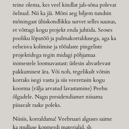
teine olema, kes veel kindlat jah-sõna polevat
öelnud. Nii ka jäi. Mõni aeg hiljem tundsin
mõningast ühiskondlikku survet selles suunas,
et võttagi kogu projekt enda juhtida. Seoses
pooliku lõputöö ja pulmakorraldusega, aga ka
eelseisva kolimise ja tööalaste pingeliste
projektidega tegin midagi põhjamaa
inimestele loomuvastast: ütlesin ahvatlevast
pakkumisest ära. Või noh, tegelikult võtsin
korraks isegi vastu ja siis veeretasin kogu
koorma (välja arvatud lavastamine) Peebu
õlgadele. Nagu presidendiamet niisama
piisavalt raske poleks.
Niisiis, korraldama! Veebruari alguses saime
ka mulluse kontserdi materjalid, sh