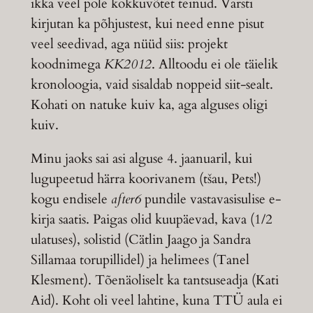
ikka veel pole kokkuvõtet teinud. Varsti
kirjutan ka põhjustest, kui need enne pisut
veel seedivad, aga nüüd siis: projekt
koodnimega
KK2012
. Alltoodu ei ole täielik
kronoloogia, vaid sisaldab noppeid siit-sealt.
Kohati on natuke kuiv ka, aga alguses oligi
kuiv.
Minu jaoks sai asi alguse 4. jaanuaril, kui
lugupeetud härra koorivanem (tšau, Pets!)
kogu endisele
after6
pundile vastavasisulise e-
kirja saatis. Paigas olid kuupäevad, kava (1/2
ulatuses), solistid (Cätlin Jaago ja Sandra
Sillamaa torupillidel) ja helimees (Tanel
Klesment). Tõenäoliselt ka tantsuseadja (Kati
Aid). Koht oli veel lahtine, kuna TTÜ aula ei