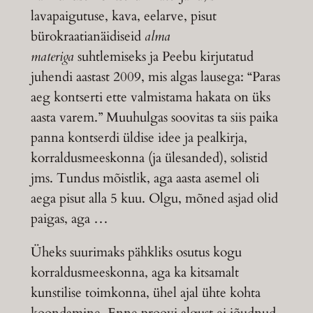
lavapaigutuse, kava, eelarve, pisut
bürokraatianäidiseid
alma
materiga
suhtlemiseks ja Peebu kirjutatud
juhendi aastast 2009, mis algas lausega: “Paras
aeg kontserti ette valmistama hakata on üks
aasta varem.” Muuhulgas soovitas ta siis paika
panna kontserdi üldise idee ja pealkirja,
korraldusmeeskonna (ja ülesanded), solistid
jms. Tundus mõistlik, aga aasta asemel oli
aega pisut alla 5 kuu. Olgu, mõned asjad olid
paigas, aga …
Üheks suurimaks pähkliks osutus kogu
korraldusmeeskonna, aga ka kitsamalt
kunstilise toimkonna, ühel ajal ühte kohta