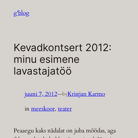
Liigu
g'blog
sisu
juurde
Kevadkontsert 2012:
minu esimene
lavastajatöö
juuni 7, 2012
—
Kristjan Karmo
by
in
meeskoor
, 
teater
Peaaegu kaks nädalat on juba möödas, aga