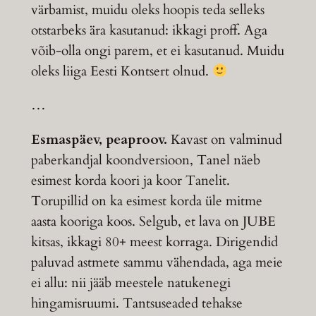
värbamist, muidu oleks hoopis teda selleks
otstarbeks ära kasutanud: ikkagi proff. Aga
võib-olla ongi parem, et ei kasutanud. Muidu
oleks liiga Eesti Kontsert olnud.
…
Esmaspäev, peaproov.
Kavast on valminud
paberkandjal koondversioon, Tanel näeb
esimest korda koori ja koor Tanelit.
Torupillid on ka esimest korda üle mitme
aasta kooriga koos. Selgub, et lava on JUBE
kitsas, ikkagi 80+ meest korraga. Dirigendid
paluvad astmete sammu vähendada, aga meie
ei allu: nii jääb meestele natukenegi
hingamisruumi. Tantsuseaded tehakse