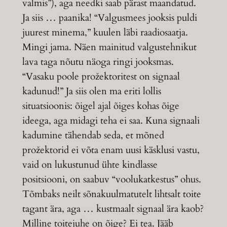
valmis”), aga needki saab pärast maandatud.
Ja siis … paanika! “Valgusmees jooksis puldi
juurest minema,” kuulen läbi raadiosaatja.
Mingi jama. Näen mainitud valgustehnikut
lava taga nõutu näoga ringi jooksmas.
“Vasaku poole prožektoritest on signaal
kadunud!” Ja siis olen ma eriti lollis
situatsioonis: õigel ajal õiges kohas õige
ideega, aga midagi teha ei saa. Kuna signaali
kadumine tähendab seda, et mõned
prožektorid ei võta enam uusi käsklusi vastu,
vaid on lukustunud ühte kindlasse
positsiooni, on saabuv “voolukatkestus” ohus.
Tõmbaks neilt sõnakuulmatutelt lihtsalt toite
tagant ära, aga … kustmaalt signaal ära kaob?
Milline toitejuhe on õige? Ei tea. Jääb