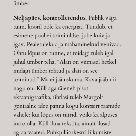
ümber.
Neljapäev, kontrolletendus.
Publik väga
tuim, kooril pole ka energiat. Tundub, et
esimene pool ei toimi üldse, jube kuiv ja
igav. Pealetulekud ja mahaminekud venivad.
Õhtu lõpus on tunne, et midagi tuleb igal
juhul ümber teha. “Alati on viimasel hetkel
midagi ümber tehtud ja alati on see
toiminud.” Ma ei jää uskuma. Kava jääb nii
nagu on. Küll aga täieneb pisut
ekraanigraafika, ühtlasi tuleb Margolt
geniaalne idee panna kogu kontsert raamide
vahele: kui lõpus on tiitrid, võiks ka alguses
intro olla. Küll ilma tekstita, ainult ilusad
agraarvaated. Puhkpilliorkestri liikumiste