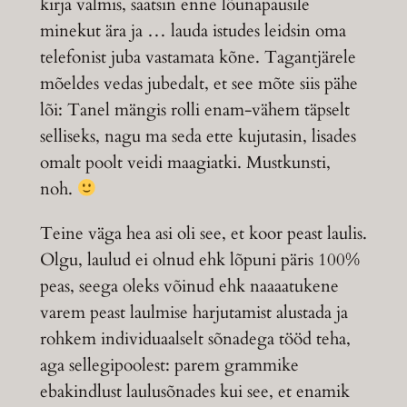
kirja valmis, saatsin enne lõunapausile
minekut ära ja … lauda istudes leidsin oma
telefonist juba vastamata kõne. Tagantjärele
mõeldes vedas jubedalt, et see mõte siis pähe
lõi: Tanel mängis rolli enam-vähem täpselt
selliseks, nagu ma seda ette kujutasin, lisades
omalt poolt veidi maagiatki. Mustkunsti,
noh.
Teine väga hea asi oli see, et koor peast laulis.
Olgu, laulud ei olnud ehk lõpuni päris 100%
peas, seega oleks võinud ehk naaaatukene
varem peast laulmise harjutamist alustada ja
rohkem individuaalselt sõnadega tööd teha,
aga sellegipoolest: parem grammike
ebakindlust laulusõnades kui see, et enamik