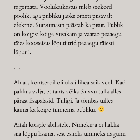
tegemata. Voolukatkestus tuleb seekord
poolik, aga publiku jaoks ometi piisavalt
efektne. Suitsumasin päästab ka pisut. Publik
on kõigist kõige viisakam ja vaatab peaaegu
täies koosseisus lõputiitrid peaaegu täiesti
lõpuni.
…
Ahjaa, kontserdil oli üks ülihea seik veel. Kati
pakkus välja, et tants võiks tänavu tulla alles
pärast lisapalasid. Tuligi. Ja tõmbas tulles
käima ka kõige tuimema publiku.
Aitäh kõigile abilistele. Nimekirja ei hakka
siia lõppu lisama, sest esiteks ununeks nagunii