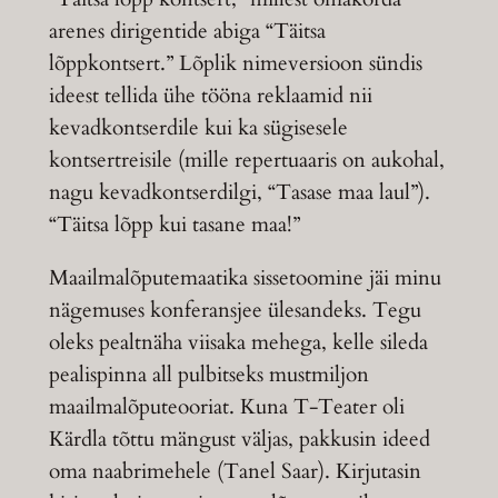
arenes dirigentide abiga “Täitsa
lõppkontsert.” Lõplik nimeversioon sündis
ideest tellida ühe tööna reklaamid nii
kevadkontserdile kui ka sügisesele
kontsertreisile (mille repertuaaris on aukohal,
nagu kevadkontserdilgi, “Tasase maa laul”).
“Täitsa lõpp kui tasane maa!”
Maailmalõputemaatika sissetoomine jäi minu
nägemuses konferansjee ülesandeks. Tegu
oleks pealtnäha viisaka mehega, kelle sileda
pealispinna all pulbitseks mustmiljon
maailmalõputeooriat. Kuna T-Teater oli
Kärdla tõttu mängust väljas, pakkusin ideed
oma naabrimehele (Tanel Saar). Kirjutasin