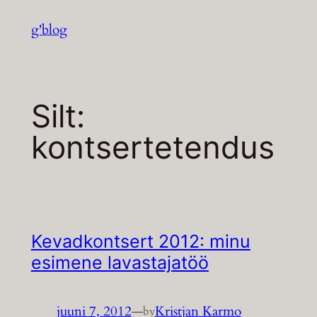
Liigu
g'blog
sisu
juurde
Silt:
kontsertetendus
Kevadkontsert 2012: minu
esimene lavastajatöö
juuni 7, 2012
—
Kristjan Karmo
by