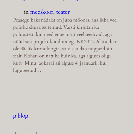
in
meeskoor
, 
teater
Peaaegu kaks nädalat on juba möödas, aga ikka veel
pole kokkuvõtet teinud. Varsti kirjutan ka
põhjustest, kui need enne pisut veel seedivad, aga
nüüd siis: projekt koodnimega KK2012. Alltoodu ei
ole täielik kronoloogia, vaid sisaldab noppeid siit-
sealt. Kohati on natuke kuiv ka, aga alguses oligi
kuiv. Minu jaoks sai asi alguse 4. jaanuaril, kui
lugupeetud…
g'blog