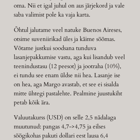
oma. Nii et igal juhul on aus järjekord ja vale
saba valimist pole ka vaja karta.
Õhtul jalutame veel natuke Buenos Aireses,
otsime suveniirikad üles ja käime söömas.
Võtame justkui soodsana tunduva
lasanjepakkumise vastu, aga kui lisandub veel
teenindustasu (12 peesot) ja jootraha (10%),
ei tundu see enam üldse nii hea. Lasanje ise
on hea, aga Margo avastab, et see ei sisalda
mitte ühtegi pastalehte. Pealmine juustukiht
petab kõik ära.
Valuutakurss (USD) on selle 2,5 nädalaga
muutunud: pangas 4,7->4,75 ja eilses
söögikohas pakuti dollari eest lausa 6,4