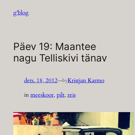
Liigu
g'blog
sisu
juurde
Päev 19: Maantee
nagu Telliskivi tänav
dets. 18, 2012
—
Kristjan Karmo
by
in
meeskoor
, 
pilt
, 
reis