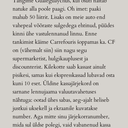
Tangime Gualeguaychus, kui osuti näitab
natuke alla poole paagi. Oh imet: paaki
mahub 50 liitrit. Lisaks on meie auto end
vahepeal võõraste sulgedega ehtinud, püüdes
kinni ühe vastulennanud linnu. Enne
tankimist käime Carrefouris šoppamas ka. CF
on (vähemalt siin) siin nagu segu
supermarketist, hulgikauplusest ja
discounterist. Kilekotte saab kassast ainult
pisikesi, samas kui ekspresskassad lubavad osta
kuni 10 eset. Üldine kassajärjekord on
sarnane lennujaama valuutavahetuses
nähtuga: ootad ühes sabas, aeg-ajalt heliseb
justkui uksekell ja ekraanile kuvatakse
number. Aga mitte sinu järjekorranumber,
mida sul üldse polegi, vaid vabanenud kassa