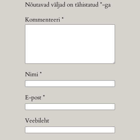
Nõutavad väljad on tähistatud
*
-ga
Kommenteeri
*
Nimi
*
E-post
*
Veebileht