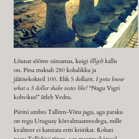
Lõunat sööme siinsamas, kuigi
illlgelt
kallis
on. Pitsa maksab 280 kohalikku ja
jäätisekokteil 100. Ehk 5 dollarit.
I gotta know
what a 5 dollar shake tastes like!
“Nagu Vigri
kohvikus!” ütleb Vedru.
Piirini umbes Tallinn-Võru jagu, aga paraku
on tegu Uruguay kõrvalmaanteedega, mille
kvaliteet ei kannata eriti kriitikat. Kohati
nagu Telliskivi tänav, aga maanteekiirusel.