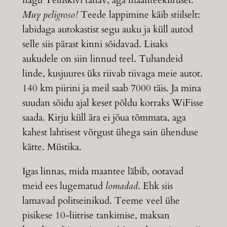
Muy peligroso!
Teede lappimine käib stiilselt:
labidaga autokastist segu auku ja küll autod
selle siis pärast kinni sõidavad. Lisaks
aukudele on siin linnud teel. Tuhandeid
linde, kusjuures üks riivab tiivaga meie autot.
140 km piirini ja meil saab 7000 täis. Ja mina
suudan sõidu ajal keset põldu korraks WiFisse
saada. Kirju küll ära ei jõua tõmmata, aga
kahest lahtisest võrgust ühega sain ühenduse
kätte. Müstika.
Igas linnas, mida maantee läbib, ootavad
meid ees lugematud
lomadad
. Ehk siis
lamavad politseinikud. Teeme veel ühe
pisikese 10-liitrise tankimise, maksan