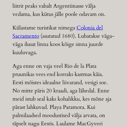
liitrit peaks vabalt Argentiinasse välja
vedama, kus kütus jälle poole odavam on.
Külastame turistikat nimega
Colonia del
Sacramento
(asutatud 1680). Lubatakse väga-
väga ilusat linna koos kõige sinna juurde
kuuluvaga.
Aga enne on vaja veel Rio de la Plata
pruunikas vees end korraks kastmas käia.
Eesti mõistes ideaalne liivarand, vesigi soe.
No mitte päris 20 kraadi, aga lähedal. Enne
meid istub seal kaks kohalikku, kes mõne aja
pärast lahkuvad. Playa Paramora. Kui
palmilaadsed moodustised välja arvata, on
täpselt nagu Eestis. Laulame MacGyveri