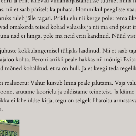
dru ja Priit lähevad viinamarjaistandusse tuurile, mina hoi
as, nii et saab päriselt ka puhata. Hommikul peeglisse va
uks tuleb jälle tagasi. Priidu elu nii kerge pole: tema üks 
 jäävad omakorda teised kohad valusaks ja nii ma end pisut
na nad ei hinga, pole ma neid eriti kandnud. Nüüd vist pe
 juhuste kokkulangemisel tühjaks laadinud. Nii et saab t
a ajaloo kohta. Peroni artikli peale hakkas nii mõnigi Ev
 mõned kohalikud, et ta on hull. Ja et keegi teda tegelik
a ei realiseeru: Vahur kutsub linna peale jalutama. Vaja
ioone, arutame koorielu ja pildistame teineteist. Ja käim
vi ikka ei lähe üldse kirja, tegu on selgelt lihatoitu armas
a.