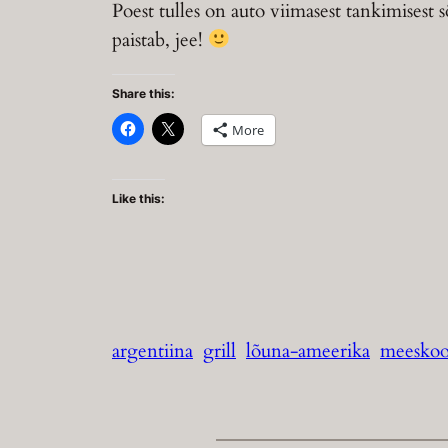
Poest tulles on auto viimasest tankimises
paistab, jee!
Share this:
More
Like this:
argentiina
grill
lõuna-ameerika
meeskoo