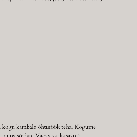
lliga kogu kambale õhtusöök teha. Kogume
, mina sõidan. Vaevatasuks saan 2