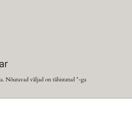
ar
a.
Nõutavad väljad on tähistatud
*
-ga