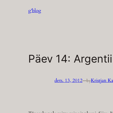
Liigu
g'blog
sisu
juurde
Päev 14: Argenti
dets. 13, 2012
—
Kristjan K
by