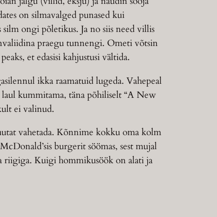
an jalgu (villid, eksju) ja naudin sooja
adates on silmavalged punased kui
silm ongi põletikus. Ja no siis need villis
 invaliidina praegu tunnengi. Ometi võtsin
aks, et edasisi kahjustusi vältida.
agasilennul ikka raamatuid lugeda. Vahepeal
ita laul kummitama, täna põhiliselt “A New
ult ei valinud.
 valuutat vahetada. Kõnnime kokku oma kolm
e McDonald’sis burgerit söömas, sest mujal
tava riigiga. Kuigi hommikusöök on alati ja