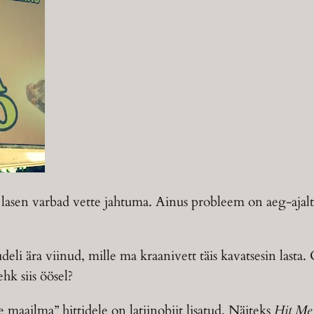
tet, lasen varbad vette jahtuma. Ainus probleem on aeg-aj
udeli ära viinud, mille ma kraanivett täis kavatsesin lasta
hk siis öösel?
maailma” hittidele on latiinobiit lisatud. Näiteks
Hit Me 