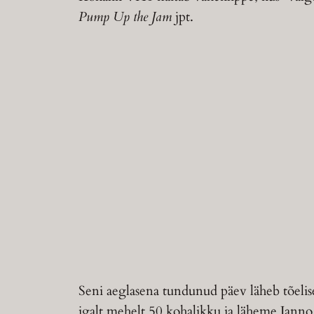
Pump Up the Jam
jpt.
Seni aeglasena tundunud päev läheb tõelis
igalt mehelt 50 kohalikku ja läheme Janno