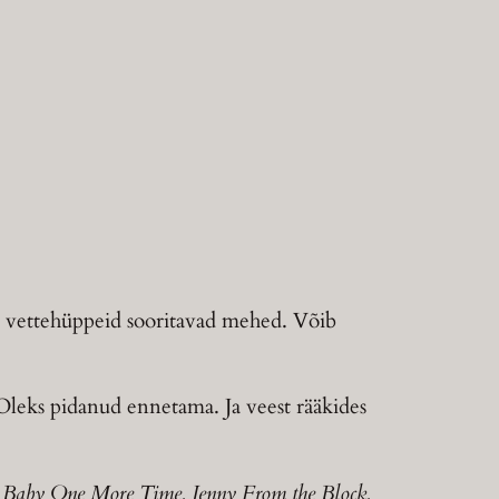
alt vettehüppeid sooritavad mehed. Võib
. Oleks pidanud ennetama. Ja veest rääkides
Baby One More Time, Jenny From the Block,