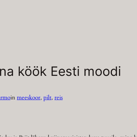
ina köök Eesti moodi
armo
in
meeskoor
, 
pilt
, 
reis