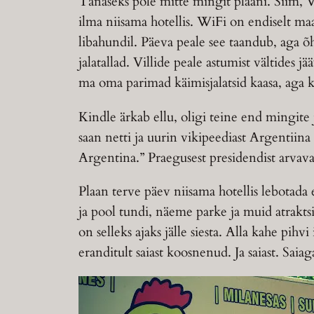
Tänaseks pole mitte mingit plaani. Siim, Ve
ilma niisama hotellis. WiFi on endiselt ma
libahundil. Päeva peale see taandub, aga õht
jalatallad. Villide peale astumist vältides
ma oma parimad käimisjalatsid kaasa, aga ku
Kindle ärkab ellu, oligi teine end mingite
saan netti ja uurin vikipeediast Argentiin
Argentina.” Praegusest presidendist arvavad
Plaan terve päev niisama hotellis lebotad
ja pool tundi, näeme parke ja muid atrakts
on selleks ajaks jälle siesta. Alla kahe pih
eranditult saiast koosnenud. Ja saiast. Saiag