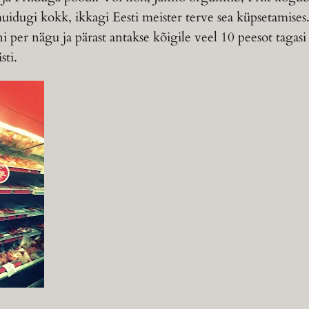
uidugi kokk, ikkagi Eesti meister terve sea küpsetamises.
i per nägu ja pärast antakse kõigile veel 10 peesot tagasi
sti.