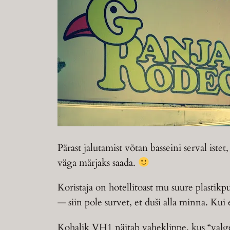
Pärast jalutamist võtan basseini serval is
väga märjaks saada.
Koristaja on hotellitoast mu suure plastikp
— siin pole survet, et duši alla minna. Kui e
Kohalik VH1 näitab vaheklippe, kus “valge 