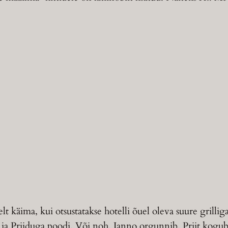
elt käima, kui otsustatakse hotelli õuel oleva suure gri
 ja Priiduga poodi. Või noh, Janno orgunnib, Priit kogub