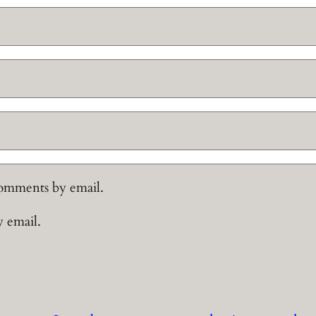
comments by email.
y email.