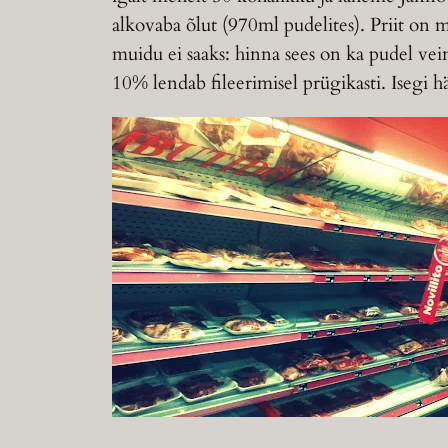
alkovaba õlut (970ml pudelites). Priit on m
muidu ei saaks: hinna sees on ka pudel vein
10% lendab fileerimisel prügikasti. Isegi hä