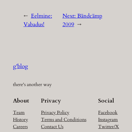
←
Eelmine:
Next:
Bändcämp
Vabadus!
2009
→
g'blog
there's another way
About
Privacy
Social
Team
Privacy Policy
Facebook
History
Terms and Conditions
Instagram
Careers
Contact Us
Twitter/X