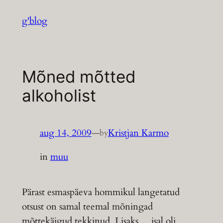
Liigu
g'blog
sisu
juurde
Mõned mõtted
alkoholist
aug 14, 2009
—
Kristjan Karmo
by
in
muu
Pärast esmaspäeva hommikul langetatud
otsust on samal teemal mõningad
mõttekäigud tekkinud. Lisaks… isal oli