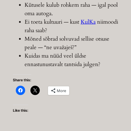
Kütusele kulub rohkem raha — igal pool
oma autoga.
Ei toeta kultuuri — kust
KulKa
niimoodi
raha saab?
Mõned sõbrad solvuvad sellise otsuse
peale — “ne uvažaješ?”
Kuidas ma nüüd veel üldse
ennastunustavalt tantsida julgen?
Share this:
More
Like this: