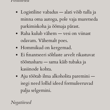
Positiivsed
Logistiline vabadus — alati võib tulla ja
minna oma autoga, pole vaja muretseda
parkimiskoha ja öömaja pärast.
Raha kulub vähem — vesi on viinast
odavam. Vähemalt poes.
Hommikud on kergemad.
Ei finantseeri sõltlaste arvelt rikastuvat
tööstusharu — sama käib tubaka ja
kasiinode kohta.
Aju töötab ilma alkoholita paremini —
isegi need lollid ideed formuleeruvad
palju selgemini.
Negatiivsed