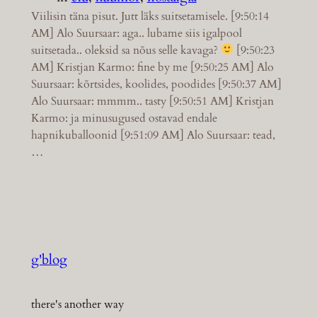
Viilisin täna pisut. Jutt läks suitsetamisele. [9:50:14
AM] Alo Suursaar: aga.. lubame siis igalpool
suitsetada.. oleksid sa nõus selle kavaga?
[9:50:23
AM] Kristjan Karmo: fine by me [9:50:25 AM] Alo
Suursaar: kõrtsides, koolides, poodides [9:50:37 AM]
Alo Suursaar: mmmm.. tasty [9:50:51 AM] Kristjan
Karmo: ja minusugused ostavad endale
hapnikuballoonid [9:51:09 AM] Alo Suursaar: tead,
…
g'blog
there's another way