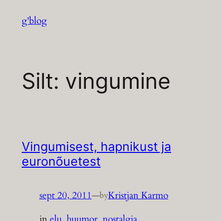
Liigu
g'blog
sisu
juurde
Silt:
vingumine
Vingumisest, hapnikust ja
euronõuetest
sept 20, 2011
—
Kristjan Karmo
by
in
elu
, 
huumor
, 
nostalgia