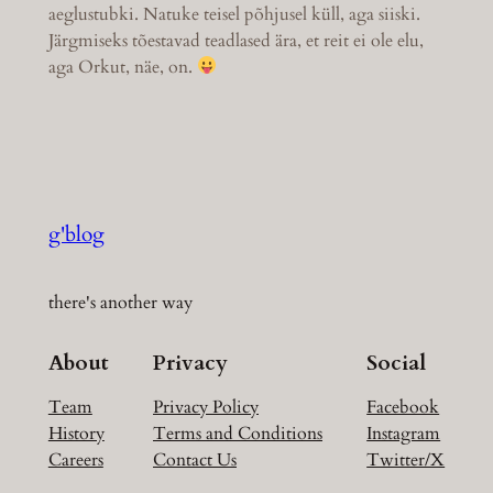
aeglustubki. Natuke teisel põhjusel küll, aga siiski.
Järgmiseks tõestavad teadlased ära, et reit ei ole elu,
aga Orkut, näe, on.
g'blog
there's another way
About
Privacy
Social
Team
Privacy Policy
Facebook
History
Terms and Conditions
Instagram
Careers
Contact Us
Twitter/X