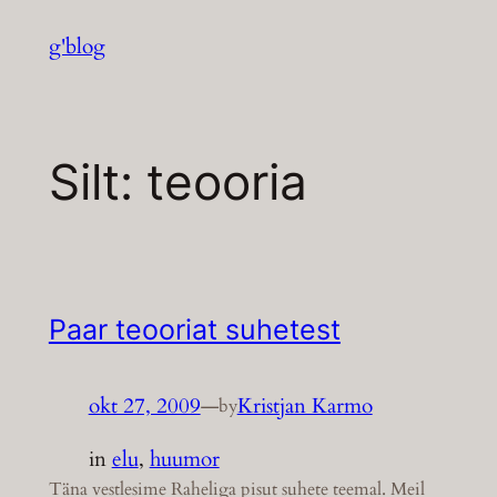
Liigu
g'blog
sisu
juurde
Silt:
teooria
Paar teooriat suhetest
okt 27, 2009
—
Kristjan Karmo
by
in
elu
, 
huumor
Täna vestlesime Raheliga pisut suhete teemal. Meil