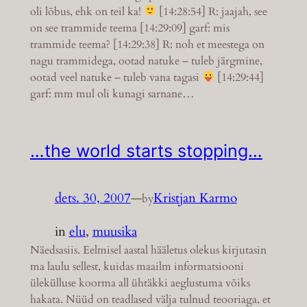
oli lõbus, ehk on teil ka!
[14:28:54] R: jaajah, see
on see trammide teema [14:29:09] garf: mis
trammide teema? [14:29:38] R: noh et meestega on
nagu trammidega, ootad natuke – tuleb järgmine,
ootad veel natuke – tuleb vana tagasi
[14:29:44]
garf: mm mul oli kunagi sarnane…
…the world starts stopping…
dets. 30, 2007
—
Kristjan Karmo
by
in
elu
, 
muusika
Näedsasiis. Eelmisel aastal hääletus olekus kirjutasin
ma laulu sellest, kuidas maailm informatsiooni
ülekülluse koorma all ühtäkki aeglustuma võiks
hakata. Nüüd on teadlased välja tulnud teooriaga, et