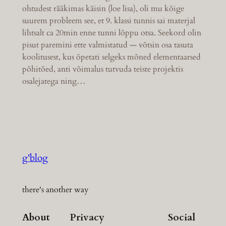
ohtudest rääkimas käisin (loe lisa), oli mu kõige
suurem probleem see, et 9. klassi tunnis sai materjal
lihtsalt ca 20min enne tunni lõppu otsa. Seekord olin
pisut paremini ette valmistatud — võtsin osa tasuta
koolitusest, kus õpetati selgeks mõned elementaarsed
põhitõed, anti võimalus tutvuda teiste projektis
osalejatega ning…
g'blog
there's another way
About
Privacy
Social