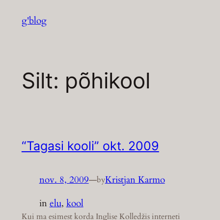
Liigu
g'blog
sisu
juurde
Silt:
põhikool
“Tagasi kooli” okt. 2009
nov. 8, 2009
—
Kristjan Karmo
by
in
elu
, 
kool
Kui ma esimest korda Inglise Kolledžis interneti